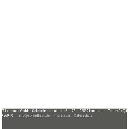
&T Landhaus GmbH · Schenefelder Landstraße 173 · 22589 Hamburg · ​ Tel.: +49 (0)40
70 860 - 0 ·
info@st-landhaus.de
·
Impressum
·
Datenschutz